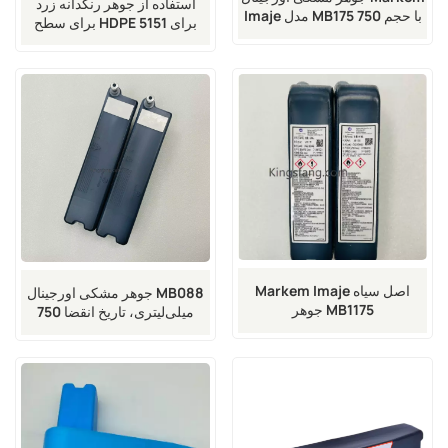
استفاده از جوهر رنگدانه زرد
Imaje مدل MB175 با حجم 750
برای سطح HDPE 5151 برای
میلی‌لیتر، مناسب برای چاپگر
چاپگر جوهر افشان Markem-
Imaje مدل 9030
Imaje
Markem Imaje اصل سیاه
جوهر مشکی اورجینال MB088
جوهر MB1175
750 میلی‌لیتری، تاریخ انقضا