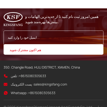
9028 9029 9410 9450
همین امروز ثبت نام کنید تا از جدیدترین الهامات و
بینش‌ها بهره‌مند شوید.
350. Changle Road, HULI DISTRICT, XIAMEN, China
+8615080305633
تلفن :
sales@kingsfang.com
پست الکترونیک :
Whatsapp :
+8615080305633