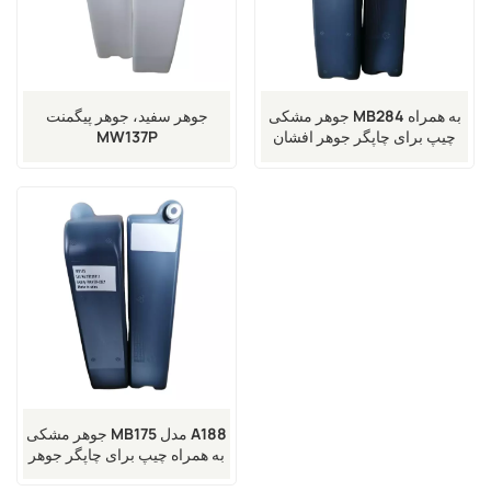
جوهر سفید، جوهر پیگمنت
جوهر مشکی MB284 به همراه
MW137P
چیپ برای چاپگر جوهر افشان
Markem-Imaje 9018 9028
9029 9410 9450
جوهر مشکی MB175 مدل A188
به همراه چیپ برای چاپگر جوهر
افشان Markem-Imaje 9018