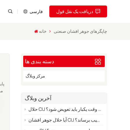
دریافت یک نقل قول
فارسی
چاپگرهای جوهر افشان صنعتی
خانه
English
Pусский
دسته بندی ها
Español
Português
مرکز وبلاگ
پای
العربية
آخرین وبلاگ
فارسی
حلال CIJ در مصارف صنعتی هر چند وقت یکبار باید تعویض شود؟
آیا حلال جوهر افشان CIJ اشتباه می‌تواند به سیستم چاپگر شما آسیب برساند؟