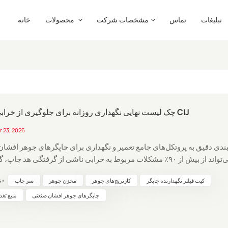
تبلیغات
تماس
مشخصات شرکت
محصولات
خانه
چک لیست نهایی نگهداری روزانه برای جلوگیری از خرابی چاپگر CIJ
r 23, 2026
بندی دقیق به پروتکل‌های جامع تعمیر و نگهداری برای چاپگرهای جوهر افشا
می‌تواند از بیش از ۹۰٪ مشکلات مربوط به خرابی ناشی از گرفتگی هد چاپ
کاغذ و خرابی‌های مکانیکی جلوگیری کند. I. دستورالعمل‌های عملیاتی 
تگ های داغ :
کیت فیلتر نگهدارنده چاپگر
کارتریج‌های جوهر
مخزن جوهر
سر چاپ
بار استفاده رعایت شوند)مراحل عملیاتیالزامات اجراییروشن کردنابتد...
چاپگرهای جوهر افشان صنعتی
منبع تغذ