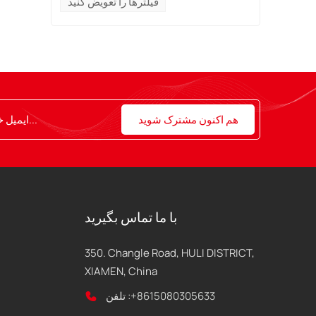
فیلترها را تعویض کنید
با ما تماس بگیرید
350. Changle Road, HULI DISTRICT,
XIAMEN, China
+8615080305633
تلفن :